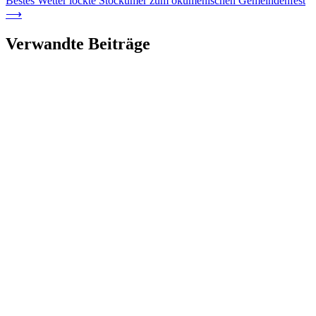
Bestes Wetter lockte Stockumer zum ökumenischen Gemeindenfest
⟶
Verwandte Beiträge