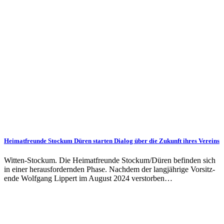
Heimatfreunde Stockum Düren starten Dialog über die Zukunft ihres Vereins
Witten-Stockum. Die Heimat­freunde Stockum/Düren be­find­en sich
in einer heraus­for­dern­den Phase. Nach­dem der lang­jährige Vor­sitz­
ende Wolfgang Lippert im Aug­ust 2024 ver­stor­ben…