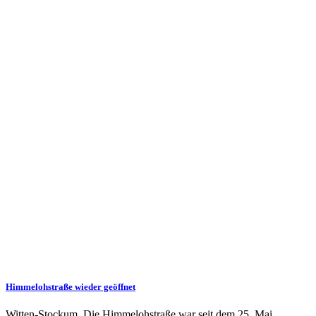
Himmelohstraße wieder geöffnet
Witten-Stockum. Die Himmelohstraße war seit dem 25. Mai