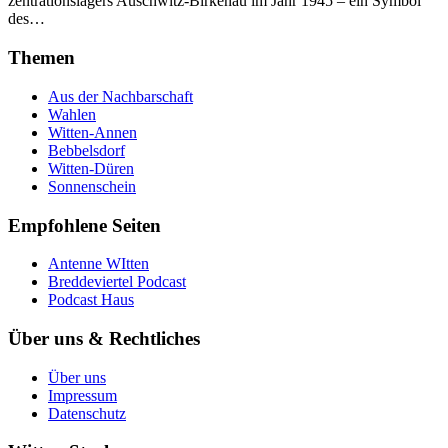
zentra­tions­lagers Auschwitz-Birkenau im Jahr 1945 – ein Symbol
des…
Themen
Aus der Nachbarschaft
Wahlen
Witten-Annen
Bebbelsdorf
Witten-Düren
Sonnenschein
Empfohlene Seiten
Antenne WItten
Breddeviertel Podcast
Podcast Haus
Über uns & Rechtliches
Über uns
Impressum
Datenschutz