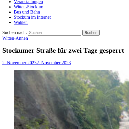
Veranstaltungen
Witten-Stockum
Bus und Bahn
Stockum im Internet
Wahlen
Suchen nach:
Witten-Annen
Stockumer Straße für zwei Tage gesperrt
2. November 2023
2. November 2023