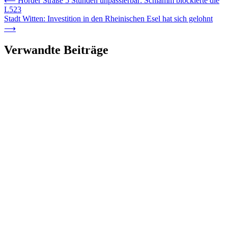
⟵
Hörder Straße 5 Stunden unpassierbar: Schlamm blockierte die
L523
Stadt Witten: Investition in den Rheinischen Esel hat sich gelohnt
⟶
Verwandte Beiträge