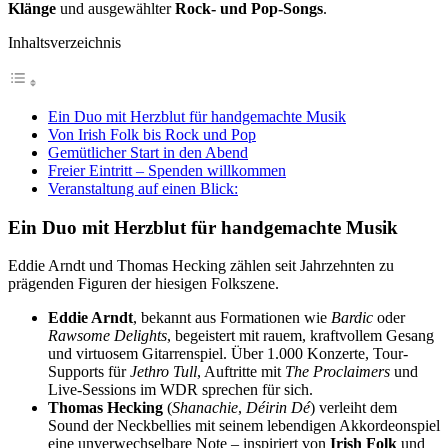
Klänge
und ausgewählter
Rock- und Pop-Songs
.
Inhaltsverzeichnis
Ein Duo mit Herzblut für handgemachte Musik
Von Irish Folk bis Rock und Pop
Gemütlicher Start in den Abend
Freier Eintritt – Spenden willkommen
Veranstaltung auf einen Blick:
Ein Duo mit Herzblut für handgemachte Musik
Eddie Arndt und Thomas Hecking zählen seit Jahrzehnten zu
prägenden Figuren der hiesigen Folkszene.
Eddie Arndt
, bekannt aus Formationen wie
Bardic
oder
Rawsome Delights
, begeistert mit rauem, kraftvollem Gesang
und virtuosem Gitarrenspiel. Über 1.000 Konzerte, Tour-
Supports für
Jethro Tull
, Auftritte mit
The Proclaimers
und
Live-Sessions im WDR sprechen für sich.
Thomas Hecking
(
Shanachie
,
Déirin Dé
) verleiht dem
Sound der Neckbellies mit seinem lebendigen Akkordeonspiel
eine unverwechselbare Note – inspiriert von
Irish Folk
und