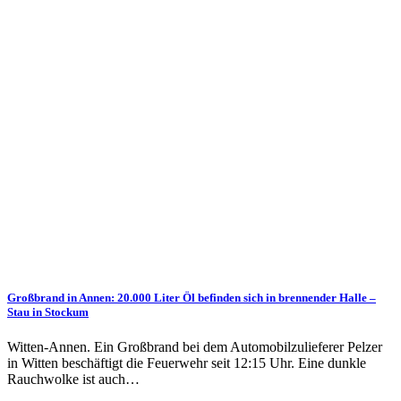
Großbrand in Annen: 20.000 Liter Öl befinden sich in brennender Halle –
Stau in Stockum
Witten-Annen. Ein Großbrand bei dem Automobilzulieferer Pelzer
in Witten beschäftigt die Feuerwehr seit 12:15 Uhr. Eine dunkle
Rauchwolke ist auch…