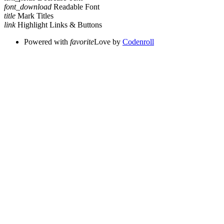
font_download
Readable Font
title
Mark Titles
link
Highlight Links & Buttons
Powered with
favorite
Love
by
Codenroll