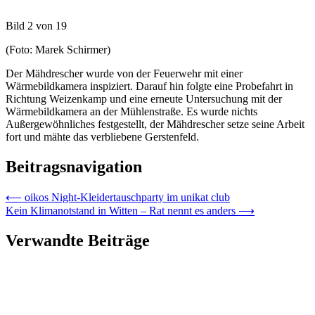
Bild 2 von 19
(Foto: Marek Schirmer)
Der Mähdrescher wurde von der Feuerwehr mit einer
Wärmebildkamera inspiziert. Darauf hin folgte eine Probefahrt in
Richtung Weizenkamp und eine erneute Untersuchung mit der
Wärmebildkamera an der Mühlenstraße. Es wurde nichts
Außergewöhnliches festgestellt, der Mähdrescher setze seine Arbeit
fort und mähte das verbliebene Gerstenfeld.
Beitragsnavigation
⟵
oikos Night-Kleidertauschparty im unikat club
Kein Klimanotstand in Witten – Rat nennt es anders
⟶
Verwandte Beiträge