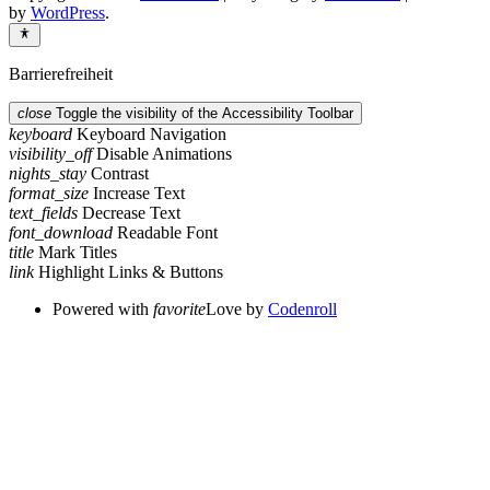
by
WordPress
.
Barrierefreiheit
close
Toggle the visibility of the Accessibility Toolbar
keyboard
Keyboard Navigation
visibility_off
Disable Animations
nights_stay
Contrast
format_size
Increase Text
text_fields
Decrease Text
font_download
Readable Font
title
Mark Titles
link
Highlight Links & Buttons
Powered with
favorite
Love
by
Codenroll