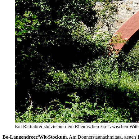
Ein Radfahrer stürzte auf dem Rheinischen Esel zwischen Witt
Bo-Langendreer/Wit-Stockum.
Am Donnerstagnachmittag, gegen 15