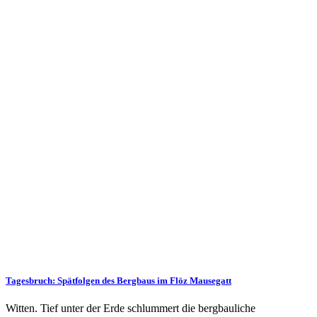
Tagesbruch: Spätfolgen des Bergbaus im Flöz Mausegatt
Witten. Tief unter der Erde schlummert die bergbauliche