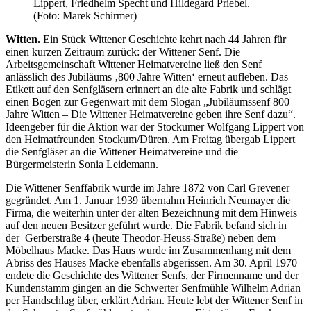
Lippert, Friedhelm Specht und Hildegard Priebel.
(Foto: Marek Schirmer)
Witten.
Ein Stück Wittener Geschichte kehrt nach 44 Jahren für
einen kurzen Zeitraum zurück: der Wittener Senf. Die
Arbeitsgemeinschaft Wittener Heimatvereine ließ den Senf
anlässlich des Jubiläums ‚800 Jahre Witten‘ erneut aufleben. Das
Etikett auf den Senfgläsern erinnert an die alte Fabrik und schlägt
einen Bogen zur Gegenwart mit dem Slogan „Jubiläumssenf 800
Jahre Witten – Die Wittener Heimatvereine geben ihre Senf dazu“.
Ideengeber für die Aktion war der Stockumer Wolfgang Lippert von
den Heimatfreunden Stockum/Düren. Am Freitag übergab Lippert
die Senfgläser an die Wittener Heimatvereine und die
Bürgermeisterin Sonia Leidemann.
Die Wittener Senffabrik wurde im Jahre 1872 von Carl Grevener
gegründet. Am 1. Januar 1939 übernahm Heinrich Neumayer die
Firma, die weiterhin unter der alten Bezeichnung mit dem Hinweis
auf den neuen Besitzer geführt wurde. Die Fabrik befand sich in
der Gerberstraße 4 (heute Theodor-Heuss-Straße) neben dem
Möbelhaus Macke. Das Haus wurde im Zusammenhang mit dem
Abriss des Hauses Macke ebenfalls abgerissen. Am 30. April 1970
endete die Geschichte des Wittener Senfs, der Firmenname und der
Kundenstamm gingen an die Schwerter Senfmühle Wilhelm Adrian
per Handschlag über, erklärt Adrian. Heute lebt der Wittener Senf in