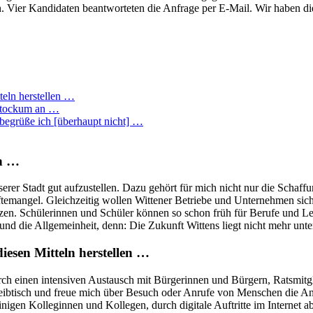
en. Vier Kandidaten beantworteten die Anfrage per E-Mail. Wir haben 
teln herstellen …
 Stockum an …
begrüße ich [überhaupt nicht] …
in …
serer Stadt gut aufzustellen. Dazu gehört für mich nicht nur die Schaff
äftemangel. Gleichzeitig wollen Wittener Betriebe und Unternehmen sich
ützen. Schülerinnen und Schüler können so schon früh für Berufe und 
 und die Allgemeinheit, denn: Die Zukunft Wittens liegt nicht mehr unt
iesen Mitteln herstellen …
rch einen intensiven Austausch mit Bürgerinnen und Bürgern, Ratsmitgl
hreibtisch und freue mich über Besuch oder Anrufe von Menschen die A
igen Kolleginnen und Kollegen, durch digitale Auftritte im Internet ab