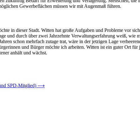
eben zukünftig Bedarf für Erweiterung und Verlagerung. Menschen, die 
möglichen Gewerbeflächen müssen wir mit Augenmaß führen.
öchte in dieser Stadt. Witten hat große Aufgaben und Probleme vor si
ge und durch über zwei Jahrzehnte Verwaltungserfahrung weiß, wie man e
ahren schon mehrfach zutage trat, wäre in der jetzigen Lage verheerend
gerinnen und Bürger möchte ich arbeiten. Witten ist ein guter Ort für 
tener anhält und wächst.
und SPD-Mitglied)
⟶