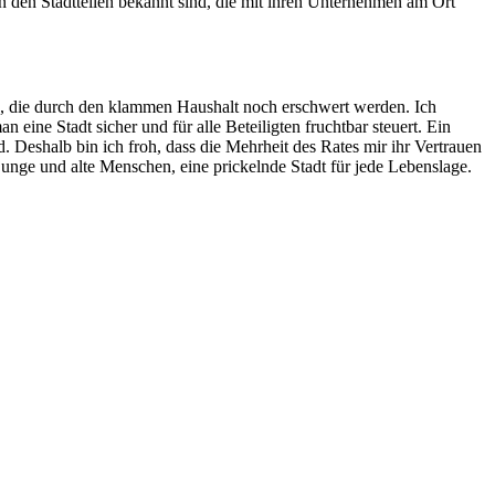
in den Stadtteilen bekannt sind, die mit ihren Unternehmen am Ort
ch, die durch den klammen Haushalt noch erschwert werden. Ich
ine Stadt sicher und für alle Beteiligten fruchtbar steuert. Ein
. Deshalb bin ich froh, dass die Mehrheit des Rates mir ihr Vertrauen
junge und alte Menschen, eine prickelnde Stadt für jede Lebenslage.