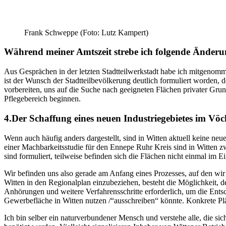
Frank Schweppe (Foto: Lutz Kampert)
Während meiner Amtszeit strebe ich folgende Änder
Aus Gesprächen in der letzten Stadtteilwerkstadt habe ich mitgenom
ist der Wunsch der Stadtteilbevölkerung deutlich formuliert worden,
vorbereiten, uns auf die Suche nach geeigneten Flächen privater Gru
Pflegebereich beginnen.
4.Der Schaffung eines neuen Industriegebietes im Vö
Wenn auch häufig anders dargestellt, sind in Witten aktuell keine neu
einer Machbarkeitsstudie für den Ennepe Ruhr Kreis sind in Witten
sind formuliert, teilweise befinden sich die Flächen nicht einmal im E
Wir befinden uns also gerade am Anfang eines Prozesses, auf den wir 
Witten in den Regionalplan einzubeziehen, besteht die Möglichkeit,
Anhörungen und weitere Verfahrensschritte erforderlich, um die Entsc
Gewerbefläche in Witten nutzen /“ausschreiben“ könnte. Konkrete Plä
Ich bin selber ein naturverbundener Mensch und verstehe alle, die sic