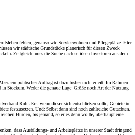
erufsleben fehlen, genauso wie Servicewohnen und Pflegeplätze. Hier
 müssen wir städtische Grundstücke planerisch für diesen Zweck
ckeln. Zeitgleich muss die Suche nach seriösen Investoren aus dem
er: ein politischer Auftrag ist dazu bisher nicht erteilt. Im Rahmen
nd in Stockum. Weder die genaue Lage, Größe noch Art der Nutzung
verband Ruhr. Erst wenn dieser sich entschließen sollte, Gebiete in
ete festzusetzen. Und: Selbst dann sind noch zahlreiche Gutachten,
reichen Hürden, bis jemand, so er es denn wollte, überhaupt eine
denken, dass Ausbildungs- und Arbeitsplätze in unserer Stadt dringend