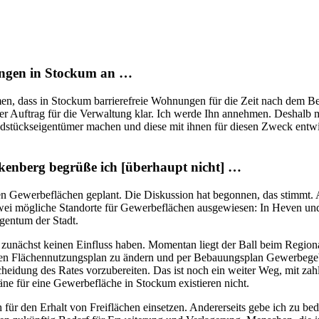
ungen in Stockum an …
men, dass in Stockum barrierefreie Wohnungen für die Zeit nach dem B
 der Auftrag für die Verwaltung klar. Ich werde Ihn annehmen. Deshalb
ndstückseigentümer machen und diese mit ihnen für diesen Zweck entwi
ckenberg begrüße ich [überhaupt nicht] …
en Gewerbeflächen geplant. Die Diskussion hat begonnen, das stimmt. Ab
 zwei mögliche Standorte für Gewerbeflächen ausgewiesen: In Heven u
igentum der Stadt.
zunächst keinen Einfluss haben. Momentan liegt der Ball beim Regional
 den Flächennutzungsplan zu ändern und per Bebauungsplan Gewerbegebi
heidung des Rates vorzubereiten. Das ist noch ein weiter Weg, mit zahl
ne für eine Gewerbefläche in Stockum existieren nicht.
h für den Erhalt von Freiflächen einsetzen. Andererseits gebe ich zu be