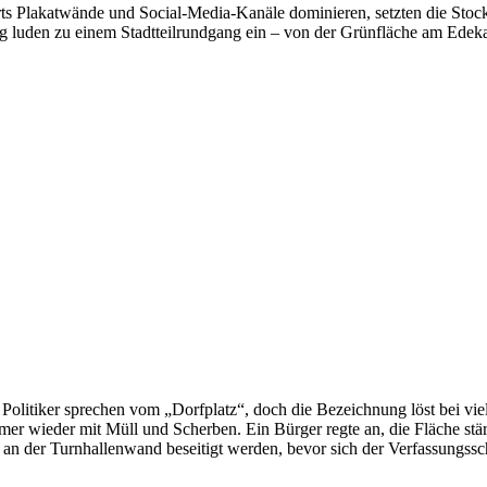
s Plakatwände und Social-Media-Kanäle dominieren, setzten die Stoc
 luden zu einem Stadtteilrundgang ein – von der Grünfläche am Edeka
litiker sprechen vom „Dorfplatz“, doch die Bezeichnung löst bei viele
r wieder mit Müll und Scherben. Ein Bürger regte an, die Fläche stärk
n an der Turnhallenwand beseitigt werden, bevor sich der Verfassungssch