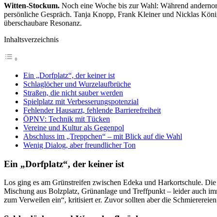
Witten-Stockum.
Noch eine Woche bis zur Wahl: Während andernort
persönliche Gespräch. Tanja Knopp, Frank Kleiner und Nicklas König
überschaubare Resonanz.
Inhaltsverzeichnis
Ein „Dorfplatz“, der keiner ist
Schlaglöcher und Wurzelaufbrüche
Straßen, die nicht sauber werden
Spielplatz mit Verbesserungspotenzial
Fehlender Hausarzt, fehlende Barrierefreiheit
ÖPNV: Technik mit Tücken
Vereine und Kultur als Gegenpol
Abschluss im „Treppchen“ – mit Blick auf die Wahl
Wenig Dialog, aber freundlicher Ton
Ein „Dorfplatz“, der keiner ist
Los ging es am Grünstreifen zwischen Edeka und Harkortschule. Die Po
Mischung aus Bolzplatz, Grünanlage und Treffpunkt – leider auch imme
zum Verweilen ein“, kritisiert er. Zuvor sollten aber die Schmierereie