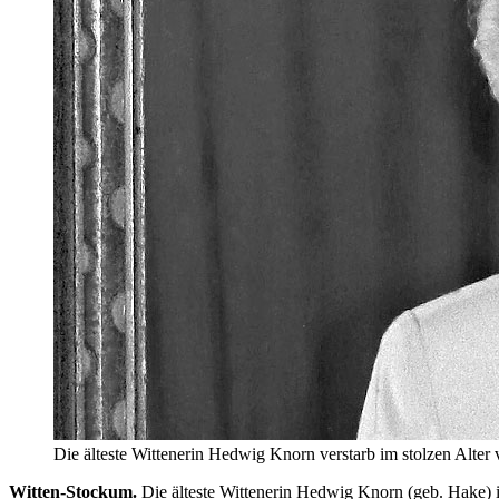
Die älteste Wittenerin Hedwig Knorn verstarb im stolzen Alter
Witten-Stockum.
Die älteste Wittenerin Hedwig Knorn (geb. Hake) is