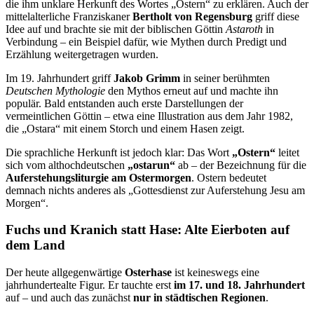
die ihm unklare Herkunft des Wortes „Ostern“ zu erklären. Auch der
mittelalterliche Franziskaner
Bertholt von Regensburg
griff diese
Idee auf und brachte sie mit der biblischen Göttin
Astaroth
in
Verbindung – ein Beispiel dafür, wie Mythen durch Predigt und
Erzählung weitergetragen wurden.
Im 19. Jahrhundert griff
Jakob Grimm
in seiner berühmten
Deutschen Mythologie
den Mythos erneut auf und machte ihn
populär. Bald entstanden auch erste Darstellungen der
vermeintlichen Göttin – etwa eine Illustration aus dem Jahr 1982,
die „Ostara“ mit einem Storch und einem Hasen zeigt.
Die sprachliche Herkunft ist jedoch klar: Das Wort
„Ostern“
leitet
sich vom althochdeutschen
„ostarun“
ab – der Bezeichnung für die
Auferstehungsliturgie am Ostermorgen
. Ostern bedeutet
demnach nichts anderes als „Gottesdienst zur Auferstehung Jesu am
Morgen“.
Fuchs und Kranich statt Hase: Alte Eierboten auf
dem Land
Der heute allgegenwärtige
Osterhase
ist keineswegs eine
jahrhundertealte Figur. Er tauchte erst
im 17. und 18. Jahrhundert
auf – und auch das zunächst
nur in städtischen Regionen
.