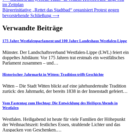
im Zeitplan
Bürgerinitiative „Rettet das Stadtbad“ organisiert Protest gegen
bevorstehende Schließung
⟶
Verwandte Beiträge
175 Jahre Westfalenparlament und 100 Jahre Landeshaus Westfalen-Lippe
Münster. Der Landschaftsverband Westfalen-Lippe (LWL) feiert ein
doppeltes Jubiläum: Vor 175 Jahren trat erstmals ein westfälisches
Parlament zusammen – und…
Historischer Jahrmarkt in Witten: Tradition trifft Geschichte
Witten – Die Stadt Witten blickt auf eine jahrhundertealte Tradition
zurück: den Jahrmarkt, der bereits 1838 in der Innenstadt gefeiert…
Vom Fastentag zum Hochtag: Die Entwicklung des Heiligen Abends in
Westfalen
Westfalen. Heiligabend ist heute für viele Familien der Höhepunkt
der Weihnachtszeit: festliches Essen, strahlende Lichter und das
Auspacken von Geschenken.…