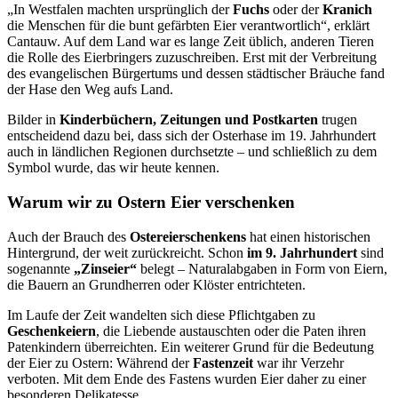
„In Westfalen machten ursprünglich der
Fuchs
oder der
Kranich
die Menschen für die bunt gefärbten Eier verantwortlich“, erklärt
Cantauw. Auf dem Land war es lange Zeit üblich, anderen Tieren
die Rolle des Eierbringers zuzuschreiben. Erst mit der Verbreitung
des evangelischen Bürgertums und dessen städtischer Bräuche fand
der Hase den Weg aufs Land.
Bilder in
Kinderbüchern, Zeitungen und Postkarten
trugen
entscheidend dazu bei, dass sich der Osterhase im 19. Jahrhundert
auch in ländlichen Regionen durchsetzte – und schließlich zu dem
Symbol wurde, das wir heute kennen.
Warum wir zu Ostern Eier verschenken
Auch der Brauch des
Ostereierschenkens
hat einen historischen
Hintergrund, der weit zurückreicht. Schon
im 9. Jahrhundert
sind
sogenannte
„Zinseier“
belegt – Naturalabgaben in Form von Eiern,
die Bauern an Grundherren oder Klöster entrichteten.
Im Laufe der Zeit wandelten sich diese Pflichtgaben zu
Geschenkeiern
, die Liebende austauschten oder die Paten ihren
Patenkindern überreichten. Ein weiterer Grund für die Bedeutung
der Eier zu Ostern: Während der
Fastenzeit
war ihr Verzehr
verboten. Mit dem Ende des Fastens wurden Eier daher zu einer
besonderen Delikatesse.