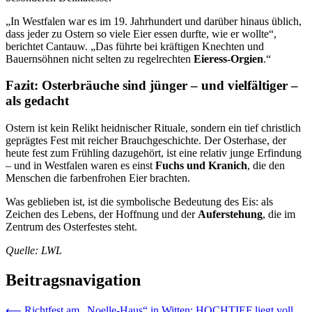
„In Westfalen war es im 19. Jahrhundert und darüber hinaus üblich,
dass jeder zu Ostern so viele Eier essen durfte, wie er wollte“,
berichtet Cantauw. „Das führte bei kräftigen Knechten und
Bauernsöhnen nicht selten zu regelrechten
Eieress-Orgien
.“
Fazit: Osterbräuche sind jünger – und vielfältiger –
als gedacht
Ostern ist kein Relikt heidnischer Rituale, sondern ein tief christlich
geprägtes Fest mit reicher Brauchgeschichte. Der Osterhase, der
heute fest zum Frühling dazugehört, ist eine relativ junge Erfindung
– und in Westfalen waren es einst
Fuchs und Kranich
, die den
Menschen die farbenfrohen Eier brachten.
Was geblieben ist, ist die symbolische Bedeutung des Eis: als
Zeichen des Lebens, der Hoffnung und der
Auferstehung
, die im
Zentrum des Osterfestes steht.
Quelle: LWL
Beitragsnavigation
⟵
Richtfest am „Noelle-Haus“ in Witten: HOCHTIEF liegt voll