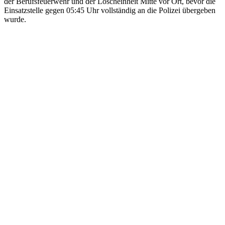
der Berufsfeuerwehr und der Löscheinheit Mitte vor Ort, bevor die
Einsatzstelle gegen 05:45 Uhr vollständig an die Polizei übergeben
wurde.