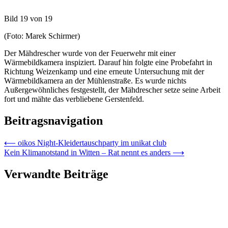
Bild 19 von 19
(Foto: Marek Schirmer)
Der Mähdrescher wurde von der Feuerwehr mit einer
Wärmebildkamera inspiziert. Darauf hin folgte eine Probefahrt in
Richtung Weizenkamp und eine erneute Untersuchung mit der
Wärmebildkamera an der Mühlenstraße. Es wurde nichts
Außergewöhnliches festgestellt, der Mähdrescher setze seine Arbeit
fort und mähte das verbliebene Gerstenfeld.
Beitragsnavigation
⟵
oikos Night-Kleidertauschparty im unikat club
Kein Klimanotstand in Witten – Rat nennt es anders
⟶
Verwandte Beiträge