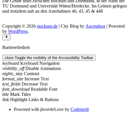
Die Grüne Insel zwischen Bochum und Dortmund, in der Nähe der
TU Dortmund und Universität Witten/Herdecke. Im Grünen gelegen
und trotzdem nah an den Autobahnen 40, 43, 45 & 448
Copyright © 2026
stockum.de
| City Blog by
Ascendoor
| Powered
by
WordPress
.
Barrierefreiheit
close
Toggle the visibility of the Accessibility Toolbar
keyboard
Keyboard Navigation
visibility_off
Disable Animations
nights_stay
Contrast
format_size
Increase Text
text_fields
Decrease Text
font_download
Readable Font
title
Mark Titles
link
Highlight Links & Buttons
Powered with
favorite
Love
by
Codenroll