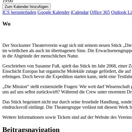
19:00
Zum Kalender hinzufügen
ICS herunterladen
Google Kalender
iCalendar
Office 365
Outlook Li
Wo
Der Stockumer Theaterverein wagt sich mit seinem neuen Stück „Die M
im wörtlichen als auch im übertragenen Sinn. Die Erwachsenengruppe
in die Abgründe der menschlichen Natur.
Geschrieben von Susanne Fuß, spielt das Stück im Jahr 2068, einer Z
Eisschicht Europas hat organische Moleküle zutage gefördert, die a
erbringen. Doch bevor die Expedition starten kann, steht eine Testfah
„Die Mission“ stellt existenzielle Fragen: Wie weit darf Wissenscha
uns auf uns selbst zurückwirft? Während die Crew unter enormem Druck
Das Stück begeistert nicht nur durch seine fesselnde Handlung, sond
eindrucksvoll einfängt. Die Theatergruppe verlässt mit diesem Werk 
Weitere Informationen sowie Tickets sind auf der Website des Verein
Beitragsnavigation