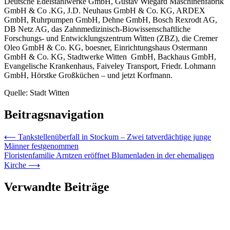
Deutsche Edelstahlwerke GmbH, Gustav Wiegard Maschinenfabrik
GmbH & Co .KG, J.D. Neuhaus GmbH & Co. KG, ARDEX
GmbH, Ruhrpumpen GmbH, Dehne GmbH, Bosch Rexrodt AG,
DB Netz AG, das Zahnmedizinisch-Biowissenschaftliche
Forschungs- und Entwicklungszentrum Witten (ZBZ), die Cremer
Oleo GmbH & Co. KG, boesner, Einrichtungshaus Ostermann
GmbH & Co. KG, Stadtwerke Witten GmbH, Backhaus GmbH,
Evangelische Krankenhaus, Faiveley Transport, Friedr. Lohmann
GmbH, Hörstke Großküchen – und jetzt Korfmann.
Quelle: Stadt Witten
Beitragsnavigation
⟵
Tankstellenüberfall in Stockum – Zwei tatverdächtige junge
Männer festgenommen
Floristenfamilie Arntzen eröffnet Blumenladen in der ehemaligen
Kirche
⟶
Verwandte Beiträge