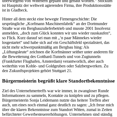
überwiegend von Wittenern geplant und gebaut worden.“ Stockum
ist Hauptsitz der weltweit agierenden Firma, ihre Produktionsstätte
ist in Gladbeck.
Hinter all dem steckt eine bewegte Firmengeschichte: Die
ursprüngliche „Korfmann Maschinenfabrik“ an der Dortmunder
Straße war ein Bergbauzulieferbetrieb und musste 2001 Insolvenz
anmelden, „doch zum Glück konnten wir uns wieder rauskaufen“,
so Flick. Kurz darauf sei man mit „‘n paar Männekes wieder
losgestartet“ und habe sich auf ein Geschäftsfeld spezialisiert, das
nicht mehr schwerpunktmäßig am Bergbau hing: Als
„Lüftungsleute“ zeichnen die Korfmänner seither unter anderem für
die Bewetterung des Gotthard-Tunnels und von Zugtunneln
(Frankfurter Flughafen, Amsterdam) verantworlich, aber auch
weiterhin von Kohle- und Goldgruben oder Salzbergwerken. Zu
den Zukunftsprojekten gehört Stuttgart 21.
Bürgermeisterin begrüßt klare Standortbekenntnisse
Ziel des Unternehmertreffs war wie immer, in zwangloser Runde
Informationen zu sammeln, Kontakte zu knüpfen und zu pflegen.
Bürgermeisterin Sonja Leidemann nutzte das heitere Treffen aber
auch, um eines noch einmal ganz deutlich zu sagen: „Ich freue mich
über die klaren Bekenntnisse zum Standort Witten, zumal in Zeiten
befürchteter Gewerbesteuererhöhungen. Unternehmen sind ständig