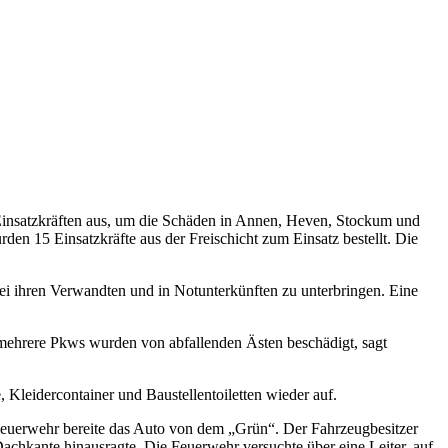
 Einsatzkräften aus, um die Schäden in Annen, Heven, Stockum und
en 15 Einsatzkräfte aus der Freischicht zum Einsatz bestellt. Die
i ihren Verwandten und in Notunterkünften zu unterbringen. Eine
mehrere Pkws wurden von abfallenden Ästen beschädigt, sagt
Kleidercontainer und Baustellentoiletten wieder auf.
 Feuerwehr bereite das Auto von dem „Grün“. Der Fahrzeugbesitzer
achkante hinausragte. Die Feuerwehr versuchte über eine Leiter, auf