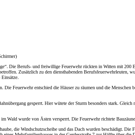
Schirmer)
age“. Die Berufs- und freiwillige Feuerwehr rückten in Witten mit 200
troffen. Zusätzlich zu den diensthabenden Berufsfeuerwehrleuten, wurd
 Einsätze.
n. Die Feuerwehr entschied die Häuser zu räumen und die Menschen be
nübergang gesperrt. Hier wütete der Sturm besonders stark. Gleich 
 im Wald wurde von Ästen versperrt. Die Feuerwehr richtete Bauzäune, 
otorhaube, die Windschutzscheibe und das Dach wurden beschädigt. Die
 eines Mehrfamilienhauses in der Gerdesstraße 7 zur Hälfte über die D