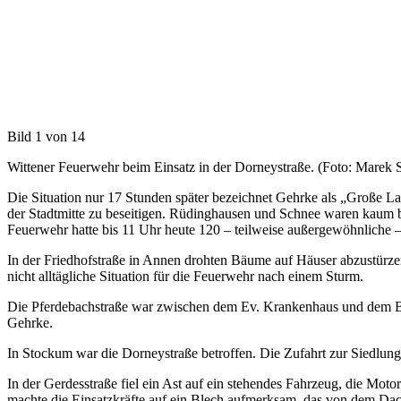
Bild 1 von 14
Wittener Feuerwehr beim Einsatz in der Dorneystraße. (Foto: Marek 
Die Situation nur 17 Stunden später bezeichnet Gehrke als „Große L
der Stadtmitte zu beseitigen. Rüdinghausen und Schnee waren kaum be
Feuerwehr hatte bis 11 Uhr heute 120 – teilweise außergewöhnliche –
In der Friedhofstraße in Annen drohten Bäume auf Häuser abzustürze
nicht alltägliche Situation für die Feuerwehr nach einem Sturm.
Die Pferdebachstraße war zwischen dem Ev. Krankenhaus und dem Bah
Gehrke.
In Stockum war die Dorneystraße betroffen. Die Zufahrt zur Siedlung
In der Gerdesstraße fiel ein Ast auf ein stehendes Fahrzeug, die M
machte die Einsatzkräfte auf ein Blech aufmerksam, das von dem Dach